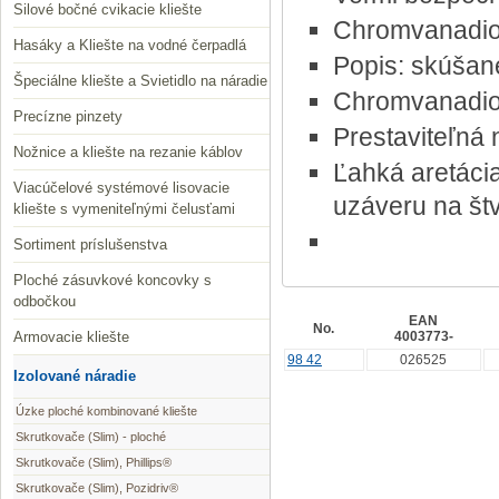
Silové bočné cvikacie kliešte
Chromvanadio
Hasáky a Kliešte na vodné čerpadlá
Popis: skúšan
Špeciálne kliešte a Svietidlo na náradie
Chromvanadio
Precízne pinzety
Prestaviteľná 
Nožnice a kliešte na rezanie káblov
Ľahká aretáci
Viacúčelové systémové lisovacie
uzáveru na št
kliešte s vymeniteľnými čelusťami
Sortiment príslušenstva
Ploché zásuvkové koncovky s
odbočkou
EAN
No.
Armovacie kliešte
4003773-
98 42
026525
Izolované náradie
Úzke ploché kombinované kliešte
Skrutkovače (Slim) - ploché
Skrutkovače (Slim), Phillips®
Skrutkovače (Slim), Pozidriv®