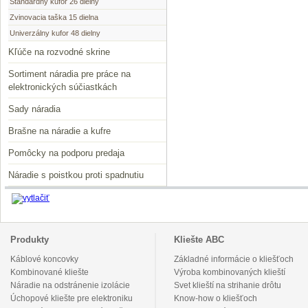
Štandardný kufor 26 dielny
Zvinovacia taška 15 dielna
Univerzálny kufor 48 dielny
Kľúče na rozvodné skrine
Sortiment náradia pre práce na
elektronických súčiastkách
Sady náradia
Brašne na náradie a kufre
Pomôcky na podporu predaja
Náradie s poistkou proti spadnutiu
Produkty
Kliešte ABC
Káblové koncovky
Základné informácie o kliešťoch
Kombinované kliešte
Výroba kombinovaných klieští
Náradie na odstránenie izolácie
Svet klieští na strihanie drôtu
Úchopové kliešte pre elektroniku
Know-how o kliešťoch