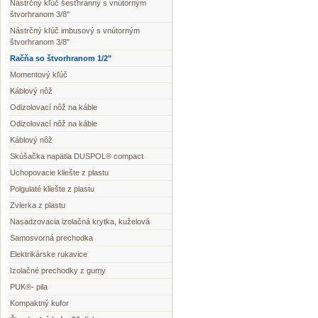
Nástrčný kľúč šesťhranný s vnútorným
štvorhranom 3/8"
Nástrčný kľúč imbusový s vnútorným
štvorhranom 3/8"
Račňa so štvorhranom 1/2"
Momentový kľúč
Káblový nôž
Odizolovací nôž na káble
Odizolovací nôž na káble
Káblový nôž
Skúšačka napätia DUSPOL® compact
Uchopovacie kliešte z plastu
Polgulaté kliešte z plastu
Zvierka z plastu
Nasadzovacia izolačná krytka, kuželová
Samosvorná prechodka
Elektrikárske rukavice
Izolačné prechodky z gumy
PUK®- pila
Kompaktný kufor