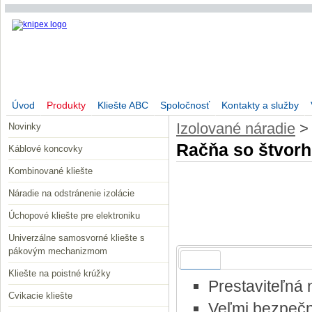
Úvod
Produkty
Kliešte ABC
Spoločnosť
Kontakty a služby
Izolované náradie
Novinky
Račňa so štvorh
Káblové koncovky
Kombinované kliešte
Náradie na odstránenie izolácie
Úchopové kliešte pre elektroniku
Univerzálne samosvorné kliešte s
pákovým mechanizmom
Popis
Kliešte na poistné krúžky
Prestaviteľná 
Cvikacie kliešte
Veľmi bezpečn