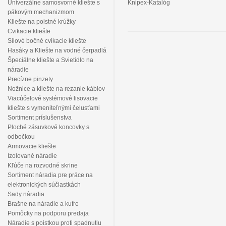
Univerzálne samosvorné kliešte s
Knipex-Katalóg
pákovým mechanizmom
Kliešte na poistné krúžky
Cvikacie kliešte
Silové bočné cvikacie kliešte
Hasáky a Kliešte na vodné čerpadlá
Špeciálne kliešte a Svietidlo na
náradie
Precízne pinzety
Nožnice a kliešte na rezanie káblov
Viacúčelové systémové lisovacie
kliešte s vymeniteľnými čelusťami
Sortiment príslušenstva
Ploché zásuvkové koncovky s
odbočkou
Armovacie kliešte
Izolované náradie
Kľúče na rozvodné skrine
Sortiment náradia pre práce na
elektronických súčiastkách
Sady náradia
Brašne na náradie a kufre
Pomôcky na podporu predaja
Náradie s poistkou proti spadnutiu