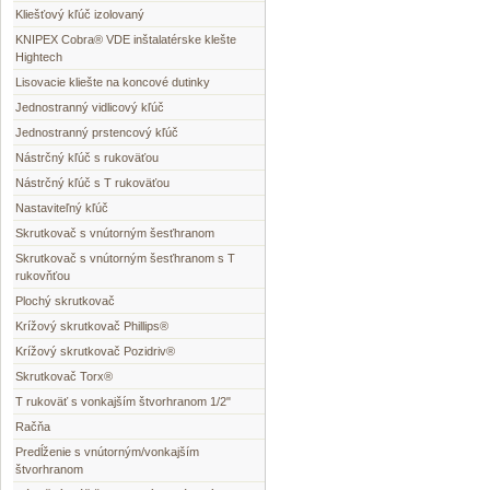
Kliešťový kľúč izolovaný
KNIPEX Cobra® VDE inštalatérske klešte
Hightech
Lisovacie kliešte na koncové dutinky
Jednostranný vidlicový kľúč
Jednostranný prstencový kľúč
Nástrčný kľúč s rukoväťou
Nástrčný kľúč s T rukoväťou
Nastaviteľný kľúč
Skrutkovač s vnútorným šesťhranom
Skrutkovač s vnútorným šesťhranom s T
rukovňťou
Plochý skrutkovač
Krížový skrutkovač Phillips®
Krížový skrutkovač Pozidriv®
Skrutkovač Torx®
T rukoväť s vonkajším štvorhranom 1/2"
Račňa
Predĺženie s vnútorným/vonkajším
štvorhranom