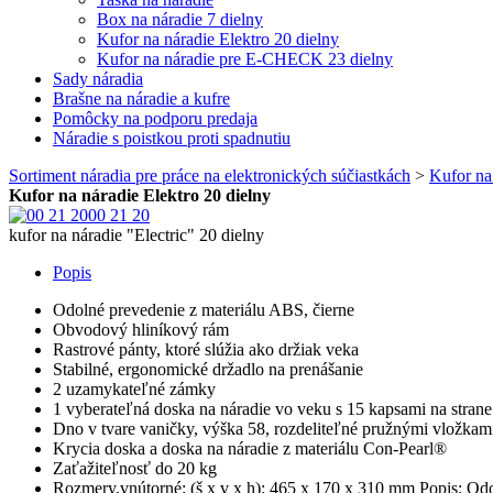
Box na náradie 7 dielny
Kufor na náradie Elektro 20 dielny
Kufor na náradie pre E-CHECK 23 dielny
Sady náradia
Brašne na náradie a kufre
Pomôcky na podporu predaja
Náradie s poistkou proti spadnutiu
Sortiment náradia pre práce na elektronických súčiastkách
>
Kufor na
Kufor na náradie Elektro 20 dielny
00 21 20
kufor na náradie "Electric" 20 dielny
Popis
Odolné prevedenie z materiálu ABS, čierne
Obvodový hliníkový rám
Rastrové pánty, ktoré slúžia ako držiak veka
Stabilné, ergonomické držadlo na prenášanie
2 uzamykateľné zámky
1 vyberateľná doska na náradie vo veku s 15 kapsami na stran
Dno v tvare vaničky, výška 58, rozdeliteľné pružnými vložkam
Krycia doska a doska na náradie z materiálu Con-Pearl®
Zaťažiteľnosť do 20 kg
Rozmery,vnútorné: (š x v x h): 465 x 170 x 310 mm Popis: Odo