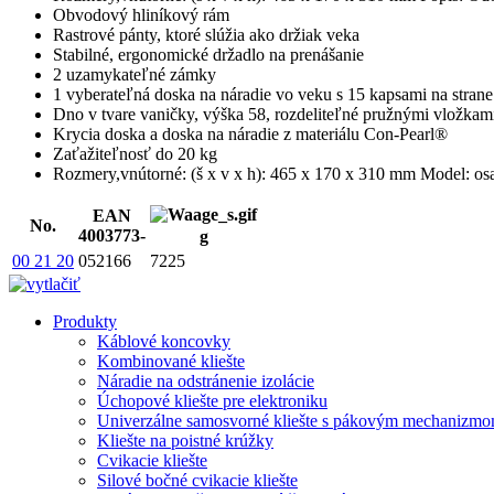
Obvodový hliníkový rám
Rastrové pánty, ktoré slúžia ako držiak veka
Stabilné, ergonomické držadlo na prenášanie
2 uzamykateľné zámky
1 vyberateľná doska na náradie vo veku s 15 kapsami na stran
Dno v tvare vaničky, výška 58, rozdeliteľné pružnými vložkam
Krycia doska a doska na náradie z materiálu Con-Pearl®
Zaťažiteľnosť do 20 kg
Rozmery,vnútorné: (š x v x h): 465 x 170 x 310 mm Model: 
EAN
No.
4003773-
g
00 21 20
052166
7225
Produkty
Káblové koncovky
Kombinované kliešte
Náradie na odstránenie izolácie
Úchopové kliešte pre elektroniku
Univerzálne samosvorné kliešte s pákovým mechanizm
Kliešte na poistné krúžky
Cvikacie kliešte
Silové bočné cvikacie kliešte