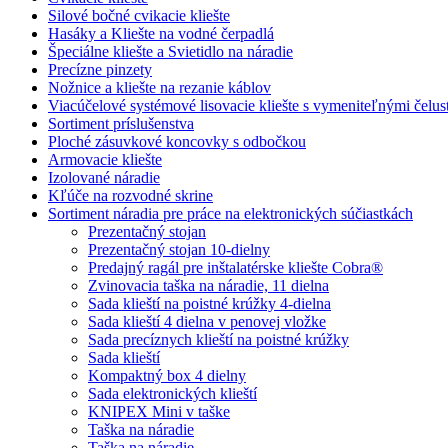
Silové bočné cvikacie kliešte
Hasáky a Kliešte na vodné čerpadlá
Špeciálne kliešte a Svietidlo na náradie
Precízne pinzety
Nožnice a kliešte na rezanie káblov
Viacúčelové systémové lisovacie kliešte s vymeniteľnými čelu
Sortiment príslušenstva
Ploché zásuvkové koncovky s odbočkou
Armovacie kliešte
Izolované náradie
Kľúče na rozvodné skrine
Sortiment náradia pre práce na elektronických súčiastkách
Prezentačný stojan
Prezentačný stojan 10-dielny
Predajný ragál pre inštalatérske kliešte Cobra®
Zvinovacia taška na náradie, 11 dielna
Sada klieští na poistné krúžky 4-dielna
Sada klieští 4 dielna v penovej vložke
Sada precíznych klieští na poistné krúžky
Sada klieští
Kompaktný box 4 dielny
Sada elektronických klieští
KNIPEX Mini v taške
Taška na náradie
Taška na náradie