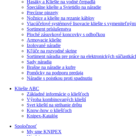
Hasáky a Kliešte na vodné čerpadlá
Špeciálne kliešte a Svietidlo na náradie
Precízne pinzety
Nožnice a kliešte na rezanie káblov
Viacúčelové systémové lisovacie kliešte s vymeniteľným
Sortiment príslušenstva
Ploché zásuvkové koncovky s odbočkou
Armovacie kliešte
Izolované náradie
Kľúče na rozvodné skrine
Sortiment náradia pre práce na elektronických súčiastkác
Sady náradia
Brašne na náradie a kufre
Pomôcky na podporu predaja
Náradie s poistkou proti spadnutiu
Kliešte ABC
Základné informácie o kliešťoch
Výroba kombinovaných klieští
Svet klieští na strihanie drôtu
Know-how o kliešťoch
Knipex-Katalóg
Spoločnosť
My sme KNIPEX