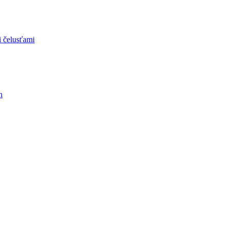
i čelusťami
h