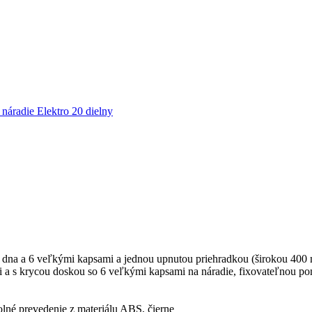
 náradie Elektro 20 dielny
e dna a 6 veľkými kapsami a jednou upnutou priehradkou (širokou 400
i a s krycou doskou so 6 veľkými kapsami na náradie, fixovateľnou p
lné prevedenie z materiálu ABS, čierne