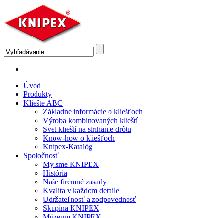
Úvod
Produkty
Kliešte ABC
Základné informácie o kliešťoch
Výroba kombinovaných klieští
Svet klieští na strihanie drôtu
Know-how o kliešťoch
Knipex-Katalóg
Spoločnosť
My sme KNIPEX
História
Naše firemné zásady
Kvalita v každom detaile
Udržateľnosť a zodpovednosť
Skupina KNIPEX
Múzeum KNIPEX