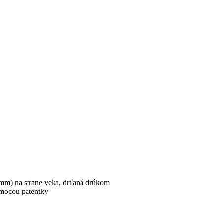
 mm) na strane veka, drťaná drúkom
omocou patentky