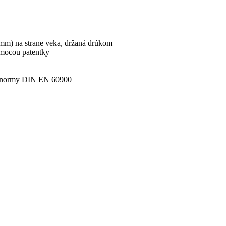
 mm) na strane veka, držaná drúkom
omocou patentky
ľa normy DIN EN 60900