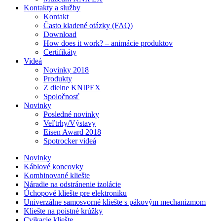
Kontakty a služby
Kontakt
Často kladené otázky (FAQ)
Download
How does it work? – animácie produktov
Certifikáty
Videá
Novinky 2018
Produkty
Z dielne KNIPEX
Spoločnosť
Novinky
Posledné novinky
Veľtrhy/Výstavy
Eisen Award 2018
Spotrocker videá
Novinky
Káblové koncovky
Kombinované kliešte
Náradie na odstránenie izolácie
Úchopové kliešte pre elektroniku
Univerzálne samosvorné kliešte s pákovým mechanizmom
Kliešte na poistné krúžky
Cvikacie kliešte