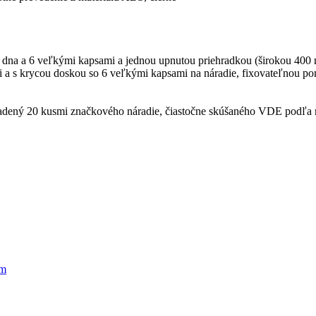
e dna a 6 veľkými kapsami a jednou upnutou priehradkou (širokou 400
i a s krycou doskou so 6 veľkými kapsami na náradie, fixovateľnou p
osadený 20 kusmi značkového náradie, čiastočne skúšaného VDE pod
om